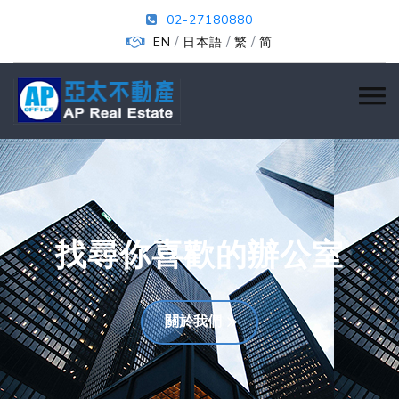
02-27180880
/
/
/
EN
日本語
繁
简
找尋你喜歡的辦公室
關於我們