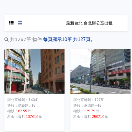
最新台北 台北辦公室出租
共1267筆
物件
每頁顯示10筆 共127頁。
辦公室編號：14041
辦公室編號：12781
路段：信義路五段
路段：承德路一段
權狀：
62.55
坪
權狀：
129.79
坪
租金：每月
137610
元
租金：每月
259710
元