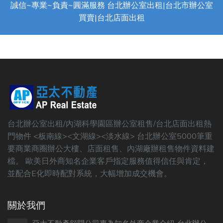
誠信~專業~負責~圓滿服務 台北辦公室出租|台北市辦公室
買賣|台北店面出租
台北辦公室出租/內湖科學園區辦公室租售/台北店面出租熱
門物件 <板南線><文湖線><淡水線> 台北辦公室5000筆重
要商業商圈辦公大樓、店面租售、內湖廠辦租售物件資料建
檔。 歐美日外商知名企業客戶指定服務值得信任與肯定，
並配合E化即時配對系統，大幅增加成交機會。
關於我們