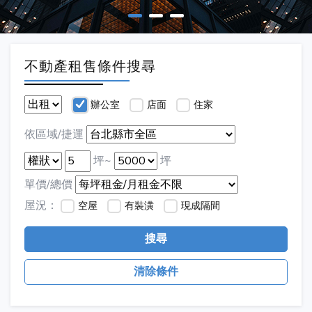
不動產租售條件搜尋
辦公室
店面
住家
依區域/捷運
坪~
坪
單價/總價
屋況：
空屋
有裝潢
現成隔間
搜尋
清除條件