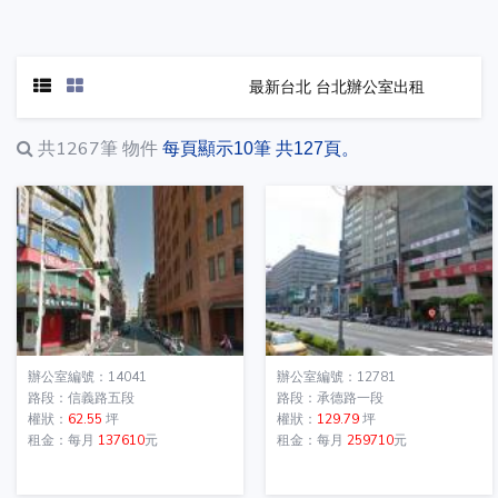
最新台北 台北辦公室出租
共1267筆
物件
每頁顯示10筆 共127頁。
辦公室編號：14041
辦公室編號：12781
路段：信義路五段
路段：承德路一段
權狀：
62.55
坪
權狀：
129.79
坪
租金：每月
137610
元
租金：每月
259710
元