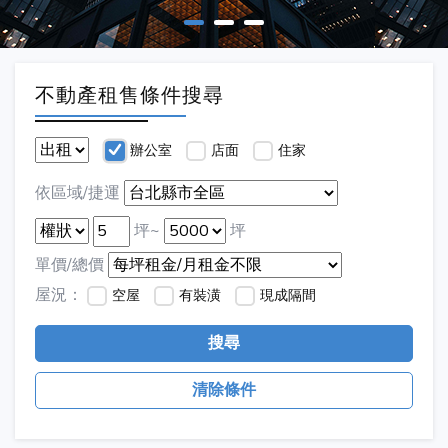
不動產租售條件搜尋
辦公室
店面
住家
依區域/捷運
坪~
坪
單價/總價
屋況：
空屋
有裝潢
現成隔間
搜尋
清除條件