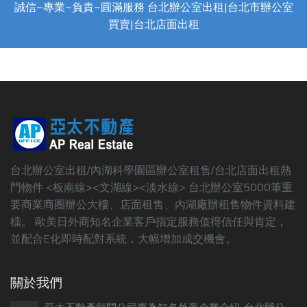
誠信~專業~負責~圓滿服務 台北辦公室出租|台北市辦公室
買賣|台北店面出租
台北辦公室出租/內湖科學園區辦公室租售/台北店面出租熱
門物件 <板南線><文湖線><淡水線> 台北辦公室5000筆重
要商業商圈辦公大樓、店面租售、內湖廠辦租售物件資料建
檔。 歐美日外商知名企業客戶指定服務值得信任與肯定，
並配合E化即時配對系統，大幅增加成交機會。
關於我們