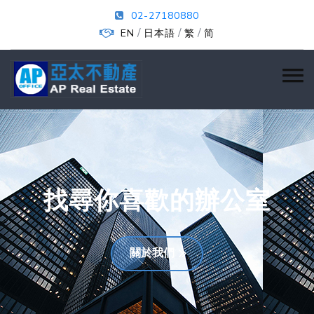
02-27180880
/
/
/
EN
日本語
繁
简
找尋你喜歡的辦公室
關於我們