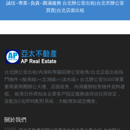
誠信~專業~負責~圓滿服務 台北辦公室出租|台北市辦公室
買賣|台北店面出租
台北辦公室出租/內湖科學園區辦公室租售/台北店面出租熱
門物件 <板南線><文湖線><淡水線> 台北辦公室5000筆重
要商業商圈辦公大樓、店面租售、內湖廠辦租售物件資料建
檔。 歐美日外商知名企業客戶指定服務值得信任與肯定，
並配合E化即時配對系統，大幅增加成交機會。
關於我們