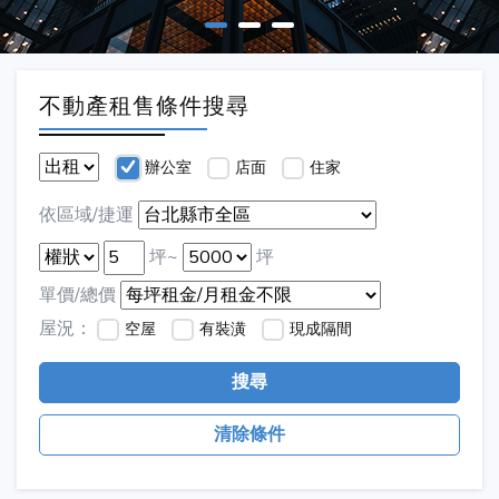
不動產租售條件搜尋
辦公室
店面
住家
依區域/捷運
坪~
坪
單價/總價
屋況：
空屋
有裝潢
現成隔間
搜尋
清除條件