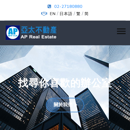
02-27180880
/
/
/
EN
日本語
繁
简
找尋你喜歡的辦公室
關於我們