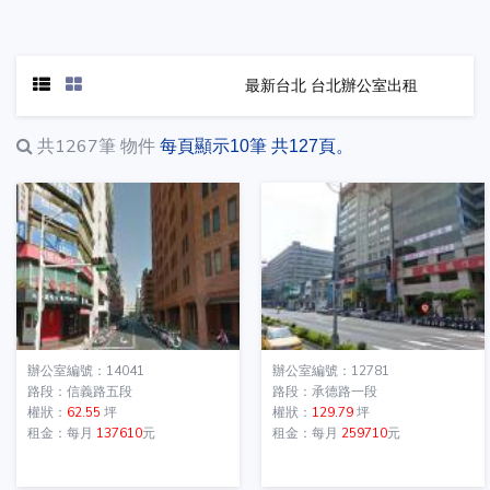
最新台北 台北辦公室出租
共1267筆
物件
每頁顯示10筆 共127頁。
辦公室編號：14041
辦公室編號：12781
路段：信義路五段
路段：承德路一段
權狀：
62.55
坪
權狀：
129.79
坪
租金：每月
137610
元
租金：每月
259710
元