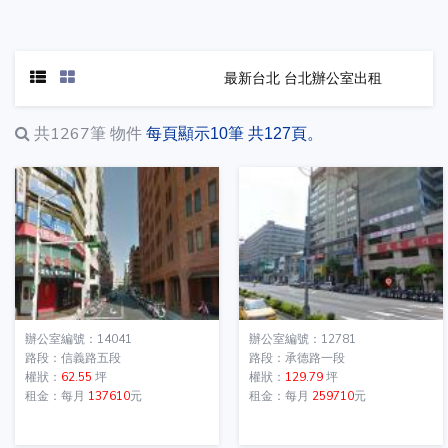
最新台北 台北辦公室出租
共1267筆
物件
每頁顯示10筆 共127頁。
辦公室編號：14041
辦公室編號：12781
路段：信義路五段
路段：承德路一段
權狀：
62.55
坪
權狀：
129.79
坪
租金：每月
137610
元
租金：每月
259710
元