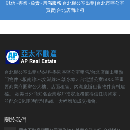
誠信~專業~負責~圓滿服務 台北辦公室出租|台北市辦公室
買賣|台北店面出租
台北辦公室出租/內湖科學園區辦公室租售/台北店面出租熱
門物件 <板南線><文湖線><淡水線> 台北辦公室5000筆重
要商業商圈辦公大樓、店面租售、內湖廠辦租售物件資料建
檔。 歐美日外商知名企業客戶指定服務值得信任與肯定，
並配合E化即時配對系統，大幅增加成交機會。
關於我們