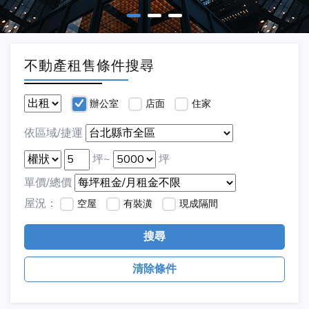
不動產租售條件搜尋
辦公室
店面
住家
依區域/捷運
坪~
坪
單價/總價
屋況：
空屋
有裝潢
現成隔間
搜尋
清除條件