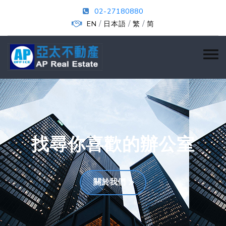
02-27180880
/
/
/
EN
日本語
繁
简
找尋你喜歡的辦公室
關於我們