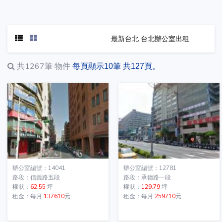
最新台北 台北辦公室出租
共1267筆
物件
每頁顯示10筆 共127頁。
辦公室編號：14041
辦公室編號：12781
路段：信義路五段
路段：承德路一段
權狀：
62.55
坪
權狀：
129.79
坪
租金：每月
137610
元
租金：每月
259710
元