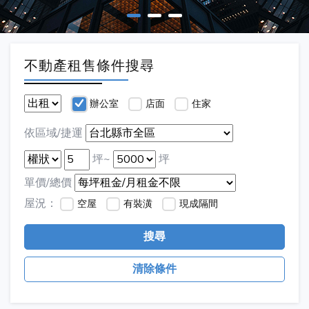
不動產租售條件搜尋
辦公室
店面
住家
依區域/捷運
坪~
坪
單價/總價
屋況：
空屋
有裝潢
現成隔間
搜尋
清除條件