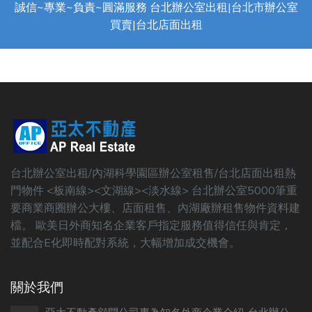
誠信~專業~負責~圓滿服務 台北辦公室出租|台北市辦公室
買賣|台北店面出租
台北辦公室出租/內湖科學園區辦公室租售/台北店面出租熱
門物件 <板南線><文湖線><淡水線> 台北辦公室5000筆重
要商業商圈辦公大樓、店面租售、內湖廠辦租售物件資料建
檔。 歐美日外商知名企業客戶指定服務值得信任與肯定，
並配合E化即時配對系統，大幅增加成交機會。
關於我們