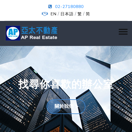
02-27180880
/
/
/
EN
日本語
繁
简
找尋你喜歡的辦公室
關於我們