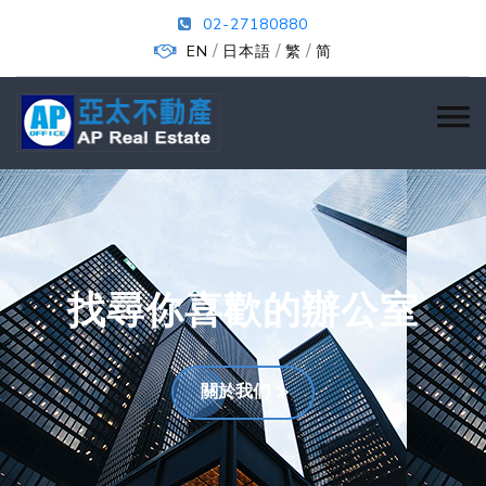
02-27180880
/
/
/
EN
日本語
繁
简
找尋你喜歡的辦公室
關於我們