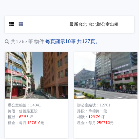
最新台北 台北辦公室出租
共1267筆
物件
每頁顯示10筆 共127頁。
辦公室編號：14041
辦公室編號：12781
路段：信義路五段
路段：承德路一段
權狀：
62.55
坪
權狀：
129.79
坪
租金：每月
137610
元
租金：每月
259710
元