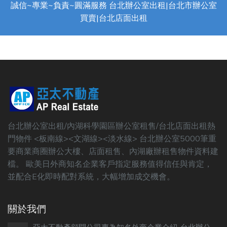
誠信~專業~負責~圓滿服務 台北辦公室出租|台北市辦公室
買賣|台北店面出租
台北辦公室出租/內湖科學園區辦公室租售/台北店面出租熱
門物件 <板南線><文湖線><淡水線> 台北辦公室5000筆重
要商業商圈辦公大樓、店面租售、內湖廠辦租售物件資料建
檔。 歐美日外商知名企業客戶指定服務值得信任與肯定，
並配合E化即時配對系統，大幅增加成交機會。
關於我們