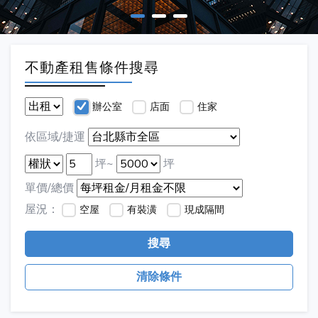
不動產租售條件搜尋
辦公室
店面
住家
依區域/捷運
坪~
坪
單價/總價
屋況：
空屋
有裝潢
現成隔間
搜尋
清除條件