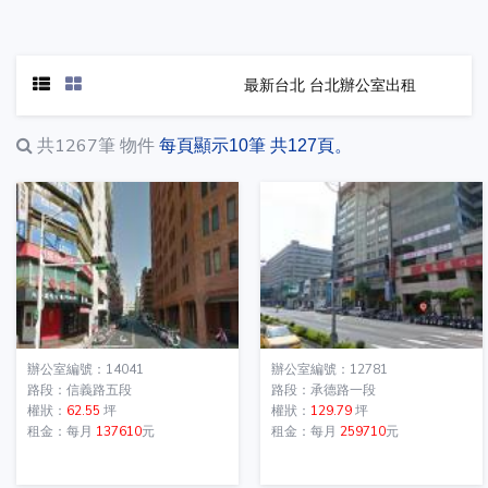
最新台北 台北辦公室出租
共1267筆
物件
每頁顯示10筆 共127頁。
辦公室編號：14041
辦公室編號：12781
路段：信義路五段
路段：承德路一段
權狀：
62.55
坪
權狀：
129.79
坪
租金：每月
137610
元
租金：每月
259710
元