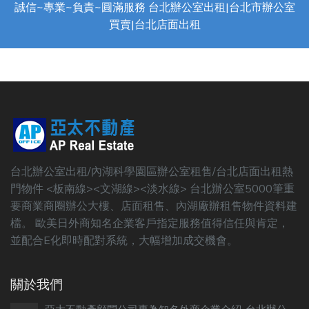
誠信~專業~負責~圓滿服務 台北辦公室出租|台北市辦公室
買賣|台北店面出租
台北辦公室出租/內湖科學園區辦公室租售/台北店面出租熱
門物件 <板南線><文湖線><淡水線> 台北辦公室5000筆重
要商業商圈辦公大樓、店面租售、內湖廠辦租售物件資料建
檔。 歐美日外商知名企業客戶指定服務值得信任與肯定，
並配合E化即時配對系統，大幅增加成交機會。
關於我們