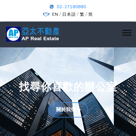
02-27180880
/
/
/
EN
日本語
繁
简
找尋你喜歡的辦公室
關於我們