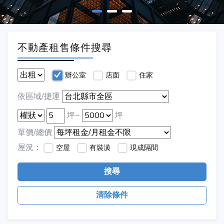
不動產租售條件搜尋
辦公室
店面
住家
依區域/捷運
坪~
坪
單價/總價
屋況：
空屋
有裝潢
現成隔間
搜尋
清除條件