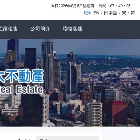
今日2026年8月6日星期四
時間：
07：49：06
/
/
/
EN
日本語
繁
简
住家租售
公司簡介
聯絡客服