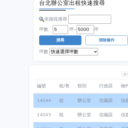
台北辦公室出租快速搜尋
依路段搜尋
坪數
坪~
坪
搜尋
清除條件
坪數
第
編號
租/售
類別
行政區
物
14044
租
辦公室
信義區
信
14043
租
辦公室
信義區
信