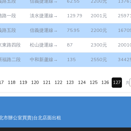
義路五段
信義捷運線→
62.55
2200元
1376
德路一段
淡水捷運線→
129.79
2001元
2597
義路五段
信義捷運線→
75.95
2200元
1670
京東路四段
松山捷運線→
87
2300元
2001
斯福路二段
中和新蘆線→
135
2550元
3442
17
118
119
120
121
122
123
124
125
126
127
共
台北市辦公室買賣|台北店面出租