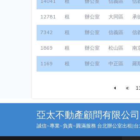
14041
租
辦公室
信義區
信
12781
租
辦公室
大同區
承
7342
租
辦公室
信義區
信
1869
租
辦公室
松山區
南
1169
租
辦公室
中正區
羅
1
亞太不動產顧問有限公司
誠信~專業~負責~圓滿服務 台北辦公室出租|