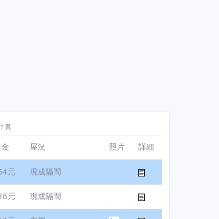
頁
27
租金
屋況
照片
詳細
54元
現成隔間
38元
現成隔間