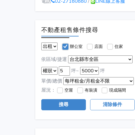
電話
02-27180880
/
LINE線上客服
不動產租售條件搜尋
辦公室
店面
住家
依區域/捷運
坪~
坪
單價/總價
屋況：
空屋
有裝潢
現成隔間
搜尋
清除條件