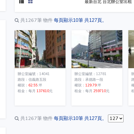
最新台北 台北辦公室出租
共1267筆
物件
每頁顯示10筆 共127頁。
辦公室編號：14041
辦公室編號：12781
路段：信義路五段
路段：承德路一段
權狀：
62.55
坪
權狀：
129.79
坪
租金：每月
137610
元
租金：每月
259710
元
共1267筆
物件
每頁顯示10筆 共127頁。