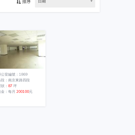
日期
排序
辦公室編號：1869
路段：南京東路四段
權狀：
87
坪
租金：每月
200100
元