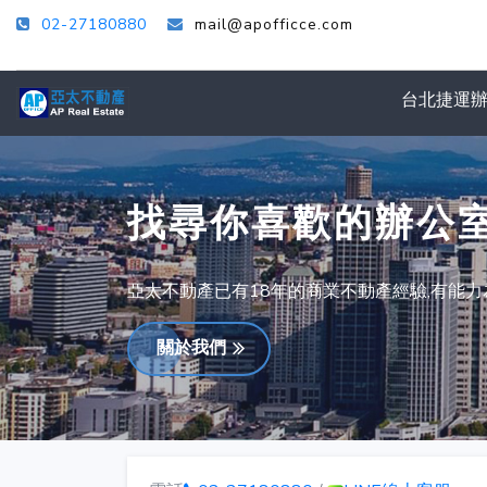
02-27180880
mail@apofficce.com
台北捷運
找尋你喜歡的辦公
亞太不動產已有18年的商業不動產經驗,有能
關於我們