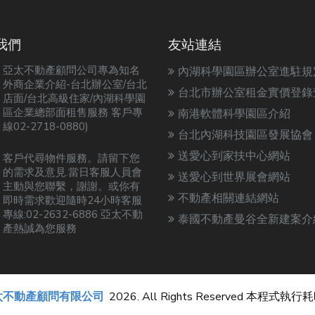
我們
友站連結
亞太不動產顧問公司專為知名
內湖科學園區辦公室進駐規
外商企業介紹-台北辦公室/台北
台北市辦公室租金實價登錄
店面/台北高級住家/內湖科學園
區企業總部面租售服務 客戶專
南港軟體科學園區介紹
線02-2718-0880)
台北內湖科技園區發展協會
送愛心到家扶中心網站
客戶代尋物件服務。請留下您
的需求及意見.當日客服人員會
送愛心到世界展會網站
主動與您聯繫，謝謝。或你有
不動產相關連結網站
即時需求歡迎隨時24小時客服
專線:02-2632-6886 亞太不動
泰國不動產曼谷全新建案介
產熱誠為您服務
太不動產顧問有限公司
2026. All Rights Reserved 本程式執行耗時