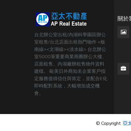
關於
台北辦公室出租/內湖科學園區辦公
室租售/台北店面出租熱門物件 <板
南線><文湖線><淡水線> 台北辦公
室5000筆重要商業商圈辦公大樓、
店面租售、內湖廠辦租售物件資料
建檔。 歐美日外商知名企業客戶指
定服務值得信任與肯定，並配合E化
即時配對系統，大幅增加成交機
會。
© Copyright
亞