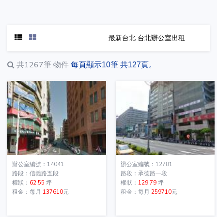
最新台北 台北辦公室出租
共1267筆
物件
每頁顯示10筆 共127頁。
辦公室編號：14041
辦公室編號：12781
路段：信義路五段
路段：承德路一段
權狀：
62.55
坪
權狀：
129.79
坪
租金：每月
137610
元
租金：每月
259710
元