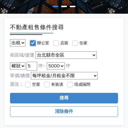
不動產租售條件搜尋
辦公室
店面
住家
依區域/捷運
坪~
坪
單價/總價
屋況：
空屋
有裝潢
現成隔間
搜尋
清除條件