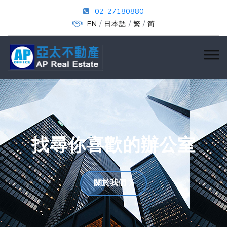
02-27180880
/
/
/
EN
日本語
繁
简
找尋你喜歡的辦公室
關於我們