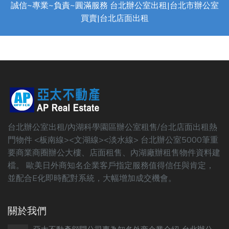
誠信~專業~負責~圓滿服務 台北辦公室出租|台北市辦公室
買賣|台北店面出租
台北辦公室出租/內湖科學園區辦公室租售/台北店面出租熱
門物件 <板南線><文湖線><淡水線> 台北辦公室5000筆重
要商業商圈辦公大樓、店面租售、內湖廠辦租售物件資料建
檔。 歐美日外商知名企業客戶指定服務值得信任與肯定，
並配合E化即時配對系統，大幅增加成交機會。
關於我們