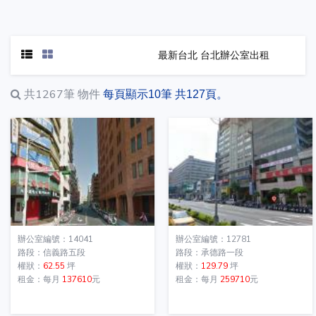
最新台北 台北辦公室出租
共1267筆
物件
每頁顯示10筆 共127頁。
辦公室編號：14041
辦公室編號：12781
路段：信義路五段
路段：承德路一段
權狀：
62.55
坪
權狀：
129.79
坪
租金：每月
137610
元
租金：每月
259710
元