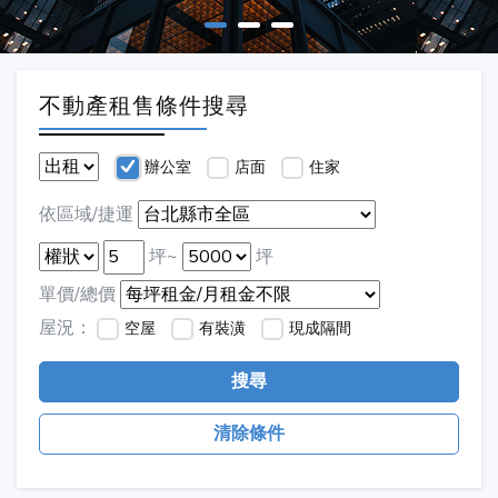
不動產租售條件搜尋
辦公室
店面
住家
依區域/捷運
坪~
坪
單價/總價
屋況：
空屋
有裝潢
現成隔間
搜尋
清除條件