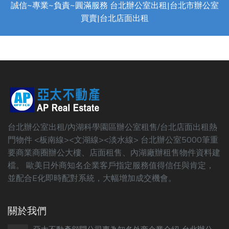
誠信~專業~負責~圓滿服務 台北辦公室出租|台北市辦公室
買賣|台北店面出租
台北辦公室出租/內湖科學園區辦公室租售/台北店面出租熱
門物件 <板南線><文湖線><淡水線> 台北辦公室5000筆重
要商業商圈辦公大樓、店面租售、內湖廠辦租售物件資料建
檔。 歐美日外商知名企業客戶指定服務值得信任與肯定，
並配合E化即時配對系統，大幅增加成交機會。
關於我們