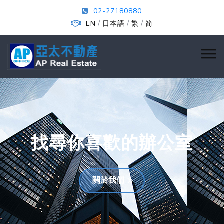
02-27180880
/
/
/
EN
日本語
繁
简
找尋你喜歡的辦公室
關於我們