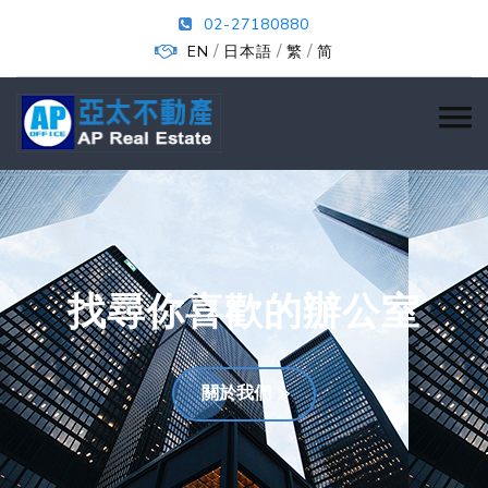
02-27180880
/
/
/
EN
日本語
繁
简
找尋你喜歡的辦公室
關於我們