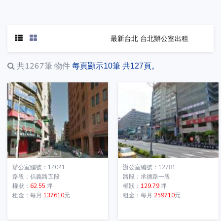
最新台北 台北辦公室出租
共1267筆
物件
每頁顯示10筆 共127頁。
辦公室編號：14041
辦公室編號：12781
路段：信義路五段
路段：承德路一段
權狀：
62.55
坪
權狀：
129.79
坪
租金：每月
137610
元
租金：每月
259710
元