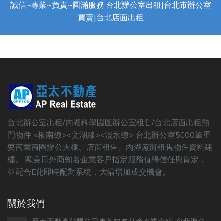
誠信~專業~負責~圓滿服務 台北辦公室出租|台北市辦公室
買賣|台北店面出租
台北辦公室出租/內湖科學園區辦公室租售/台北店面出租熱
門物件 <板南線><文湖線><淡水線> 台北辦公室5000筆重
要商業商圈辦公大樓、店面租售、內湖廠辦租售物件資料建
檔。 歐美日外商知名企業客戶指定服務值得信任與肯定，
並配合E化即時配對系統，大幅增加成交機會。
關於我們