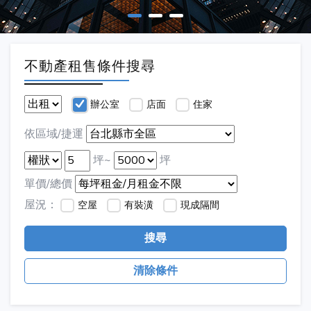
不動產租售條件搜尋
辦公室
店面
住家
依區域/捷運
坪~
坪
單價/總價
屋況：
空屋
有裝潢
現成隔間
搜尋
清除條件