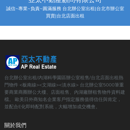
誠信~專業~負責~圓滿服務 台北辦公室出租|台北市辦公室
買賣|台北店面出租
台北辦公室出租/內湖科學園區辦公室租售/台北店面出租熱
門物件 <板南線><文湖線><淡水線> 台北辦公室5000筆重
要商業商圈辦公大樓、店面租售、內湖廠辦租售物件資料建
檔。 歐美日外商知名企業客戶指定服務值得信任與肯定，
並配合E化即時配對系統，大幅增加成交機會。
關於我們