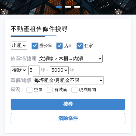
不動產租售條件搜尋
辦公室
店面
住家
依區域/捷運
坪~
坪
單價/總價
屋況：
空屋
有裝潢
現成隔間
搜尋
清除條件