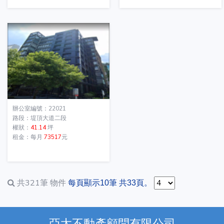
辦公室編號：22021
路段：堤頂大道二段
權狀：
41.14
坪
租金：每月
73517
元
共321筆
物件
每頁顯示10筆 共33頁。
亞太不動產顧問有限公司