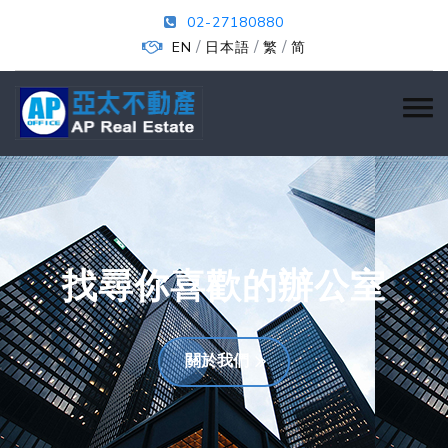
02-27180880
/
/
/
EN
日本語
繁
简
找尋你喜歡的辦公室
關於我們