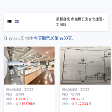
最新台北 出租辦公室台北捷運-
文湖線
共321筆
物件
每頁顯示10筆 共33頁。
辦公室編號：22093
辦公室編號：22082
路段：基湖路
路段：明水路
權狀：
314.89
坪
權狀：
60.287
坪
租金：每月
578768
元
租金：每月
120031
元