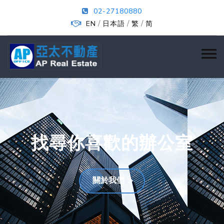
02-27180880
/
/
/
EN
日本語
繁
简
找尋你喜歡的辦公室
關於我們