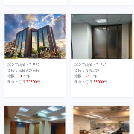
辦公室編號：21552
辦公室編號：21548
路段：民權東路三段
路段：復興北路
權狀：
51.4
坪
權狀：
34.5
坪
租金：每月
73500
元
租金：每月
55000
元