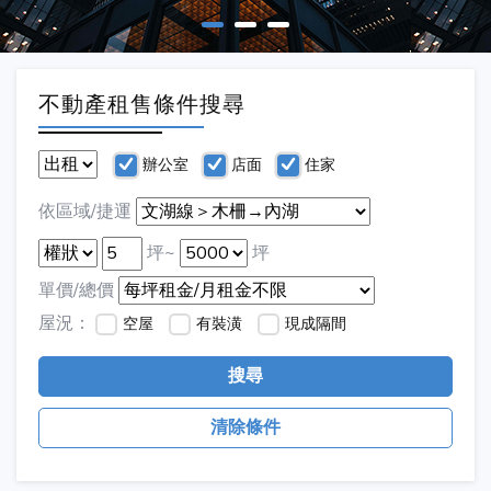
不動產租售條件搜尋
辦公室
店面
住家
依區域/捷運
坪~
坪
單價/總價
屋況：
空屋
有裝潢
現成隔間
搜尋
清除條件