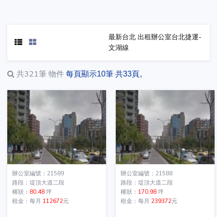
最新台北 出租辦公室台北捷運-
文湖線
共321筆
物件
每頁顯示10筆 共33頁。
辦公室編號：21589
辦公室編號：21588
路段：堤頂大道二段
路段：堤頂大道二段
權狀：
80.48
坪
權狀：
170.98
坪
租金：每月
112672
元
租金：每月
239372
元