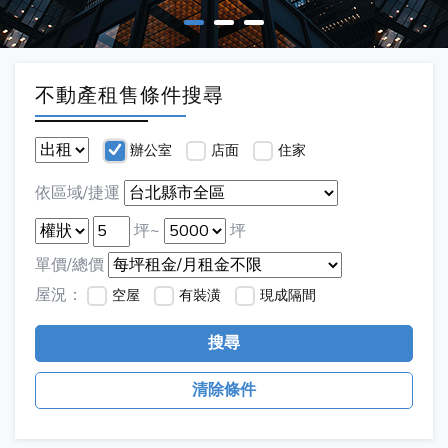
不動產租售條件搜尋
辦公室
店面
住家
依區域/捷運
坪~
坪
單價/總價
屋況：
空屋
有裝潢
現成隔間
搜尋
清除條件