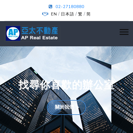
02-27180880
/
/
/
EN
日本語
繁
简
找尋你喜歡的辦公室
關於我們