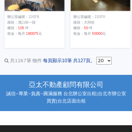
辦公室編號：22078
辦公室編號：22070
路段：漢口街一段
路段：大同街
權狀：
105
坪
權狀：
50
坪
租金：每月
180075
元
租金：每月
50000
元
共1267筆
物件
每頁顯示10筆 共127頁。
亞太不動產顧問有限公司
誠信~專業~負責~圓滿服務 台北辦公室出租|台北市辦公室
買賣|台北店面出租