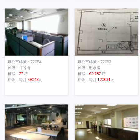
辦公室編號：22084
辦公室編號：22082
路段：甘谷街
路段：明水路
權狀：
77
坪
權狀：
60.287
坪
租金：每月
48048
元
租金：每月
120031
元