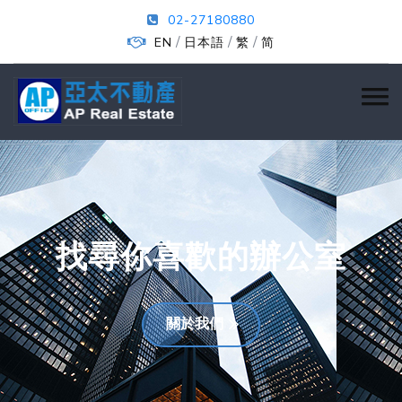
02-27180880
/
/
/
EN
日本語
繁
简
找尋你喜歡的辦公室
關於我們