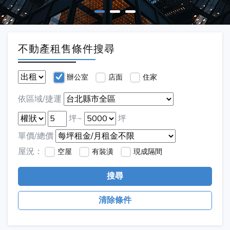
不動產租售條件搜尋
辦公室
店面
住家
依區域/捷運
坪~
坪
單價/總價
屋況：
空屋
有裝潢
現成隔間
搜尋
清除條件