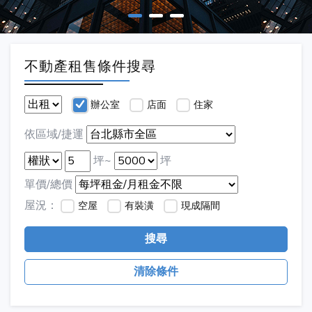
不動產租售條件搜尋
辦公室
店面
住家
依區域/捷運
坪~
坪
單價/總價
屋況：
空屋
有裝潢
現成隔間
搜尋
清除條件