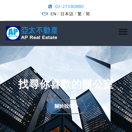
02-27180880
/
/
/
EN
日本語
繁
简
找尋你喜歡的辦公室
關於我們