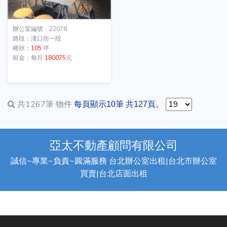
辦公室編號：22078
路段：漢口街一段
權狀：
105
坪
租金：每月
180075
元
共1267筆
物件
每頁顯示10筆 共127頁。
亞太不動產顧問有限公司
誠信~專業~負責~圓滿服務 台北辦公室出租|台北市辦公室
買賣|台北店面出租