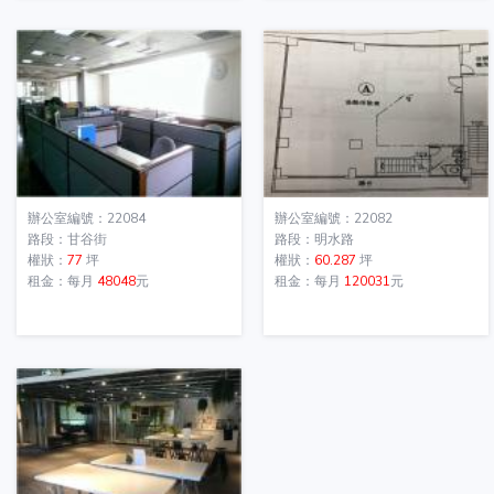
辦公室編號：22084
辦公室編號：22082
路段：甘谷街
路段：明水路
權狀：
77
坪
權狀：
60.287
坪
租金：每月
48048
元
租金：每月
120031
元